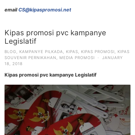
email
CS@kipaspromosi.net
Kipas promosi pvc kampanye
Legislatif
BLOG
,
KAMPANYE PILKADA
,
KIPAS
,
KIPAS PROMOSI
,
KIPAS
SOUVENIR PERNIKAHAN
,
MEDIA PROMOSI
·
JANUARY
18, 2018
Kipas promosi pvc kampanye Legislatif