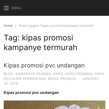
Skip
MENU
to
content
Home
Posts tagged “kipas promosi kampanye termurah”
Tag:
kipas promosi
kampanye termurah
Kipas promosi pvc undangan
BLOG
,
KAMPANYE PILKADA
,
KIPAS
,
KIPAS PROMOSI
,
KIPAS
SOUVENIR PERNIKAHAN
,
MEDIA PROMOSI
·
JANUARY
18, 2018
Kipas promosi pvc undangan