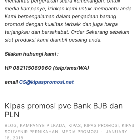
memantau pergerakan suara kemenangan. Untuk
media kampanye, izinkan kami untuk membantu anda.
Kami berpengalaman dalam pengadaan barang
promosi dengan kualitas terbaik dan juga harga
terjangkau dan bersahabat. Order Sekarang sebelum
slot produksi kami diambil pesaing anda.
Silakan hubungi kami :
HP 082115069960 (telp/sms/WA)
email
CS@kipaspromosi.net
Kipas promosi pvc Bank BJB dan
PLN
BLOG
,
KAMPANYE PILKADA
,
KIPAS
,
KIPAS PROMOSI
,
KIPAS
SOUVENIR PERNIKAHAN
,
MEDIA PROMOSI
·
JANUARY
18, 2018