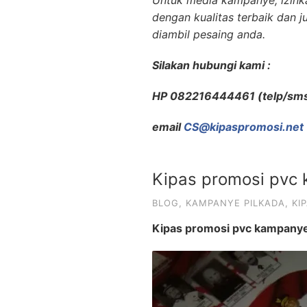
dengan kualitas terbaik dan 
diambil pesaing anda.
Silakan hubungi kami :
HP 082216444461 (telp/sm
email
CS@kipaspromosi.net
Kipas promosi pvc 
BLOG
,
KAMPANYE PILKADA
,
KI
Kipas promosi pvc kampanye 