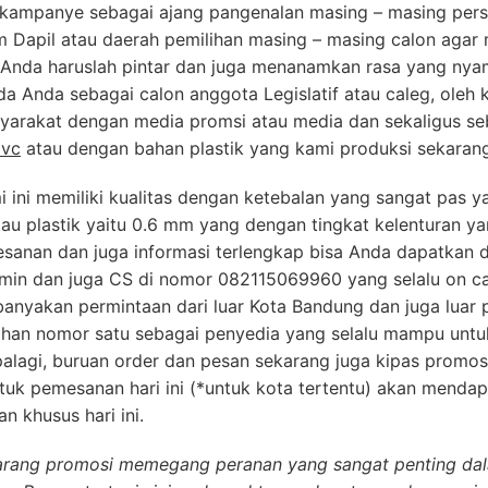
 kampanye sebagai ajang pangenalan masing – masing pers
 Dapil atau daerah pemilihan masing – masing calon agar 
 Anda haruslah pintar dan juga menanamkan rasa yang nya
 Anda sebagai calon anggota Legislatif atau caleg, oleh k
arakat dengan media promsi atau media dan sekaligus se
pvc
atau dengan bahan plastik yang kami produksi sekarang 
 ini memiliki kualitas dengan ketebalan yang sangat pas y
au plastik yaitu 0.6 mm yang dengan tingkat kelenturan y
sanan dan juga informasi terlengkap bisa Anda dapatkan 
min dan juga CS di nomor 082115069960 yang selalu on c
anyakan permintaan dari luar Kota Bandung dan juga luar 
lihan nomor satu sebagai penyedia yang selalu mampu unt
alagi, buruan order dan pesan sekarang juga kipas promos
tuk pemesanan hari ini (*untuk kota tertentu) akan mendap
 khusus hari ini.
arang promosi memegang peranan yang sangat penting da