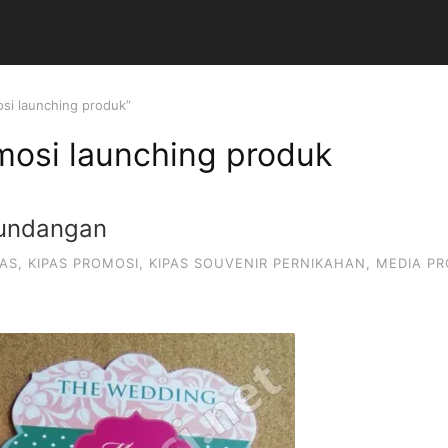
si launching produk”
mosi launching produk
 undangan
PAS
,
KIPAS PROMOSI
,
KIPAS SOUVENIR PERNIKAHAN
,
MEDIA PR
n