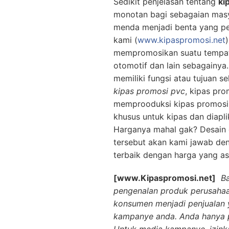
Sedikit penjelasan tentang
ki
monotan bagi sebagaian masy
menda menjadi benta yang pen
kami (
www.kipaspromosi.net
mempromosikan suatu tempat
otomotif dan lain sebagainya
memiliki fungsi atau tujuan s
kipas promosi pvc
, kipas pr
memprooduksi kipas promosi 
khusus untuk kipas dan diapl
Harganya mahal gak? Desain 
tersebut akan kami jawab den
terbaik dengan harga yang as
[www.Kipaspromosi.net]
B
pengenalan produk perusahaa
konsumen menjadi penjualan y
kampanye anda. Anda hanya p
Untuk media kampanye, izin