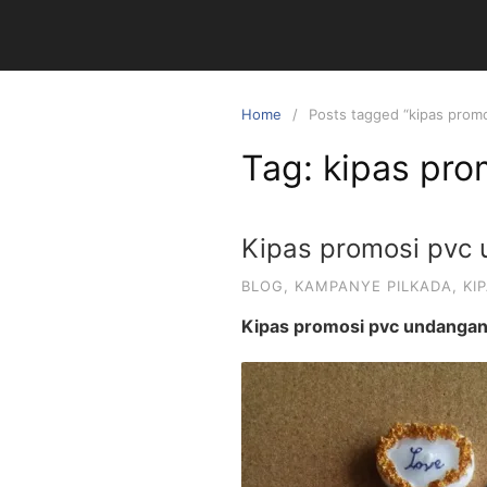
Skip
to
content
Home
Posts tagged “kipas promo
Tag:
kipas pro
Kipas promosi pvc
BLOG
,
KAMPANYE PILKADA
,
KI
Kipas promosi pvc undanga