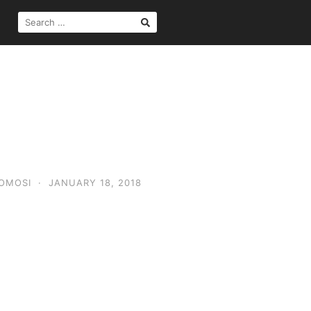
SEARCH
FOR:
OMOSI
·
JANUARY 18, 2018