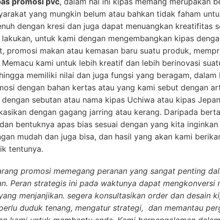
pas promosi pvc
, dalam hal ini kipas memang merupakan b
arakat yang mungkin belum atau bahkan tidak faham unt
uh dengan kresi dan juga dapat menuangkan kreatifitas s
) lakukan, untuk kami dengan mengembangkan kipas dengan
, promosi makan atau kemasan baru suatu produk, mempr
. Memacu kami untuk lebih kreatif dan lebih berinovasi su
ehingga memiliki nilai dan juga fungsi yang beragam, dalam
omosi dengan bahan kertas atau yang kami sebut dengan art
dengan sebutan atau nama kipas Uchiwa atau kipas Jepa
ikasikan dengan gagang jarring atau kerang. Daripada bert
dan bentuknya apas bias sesuai dengan yang kita inginkan
gan mudah dan juga bisa, dan hasil yang akan kami berikan
ik tentunya.
arang promosi memegang peranan yang sangat penting da
n. Peran strategis ini pada waktunya dapat mengkonversi
ang menjanjikan. segera konsultasikan order dan desain k
erlu duduk tenang, mengatur strategi, dan memantau per
kan kami untuk membantu anda. Kami berpengalaman dala