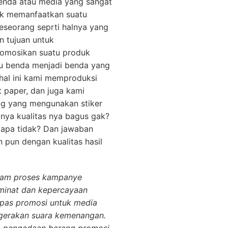
enda atau media yang sangat
uk memanfaatkan suatu
eseorang seprti halnya yang
 tujuan untuk
omosikan suatu produk
atu benda menjadi benda yang
 hal ini kami memproduksi
 paper, dan juga kami
ng yang mengunakan stiker
anya kualitas nya bagus gak?
 apa tidak? Dan jawaban
 pun dengan kualitas hasil
lam proses kampanye
 minat dan kepercayaan
ipas promosi untuk media
gerakan suara kemenangan.
m pengadaan barang promosi