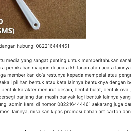
ndangan hubungi 082216444461
u media yang sangat penting untuk memberitahukan sana
ara pernikahan maupun di acara khitanan atau acara lainny
juga memberikan do’a restunya kepada mempelai atau penga
sekali pilihan bentuk atau kata lainnya bentuknya dengan 
bentuk karakter menurut desain, bentul bulat, bentuk oval,
persegi panjang dan masih banyak lagi bentuk lainnya yang
bungi admin kami di nomor 082216444461 sekarang juga da
omosi lainnya, misalkan kipas promosi bahan art carton dan