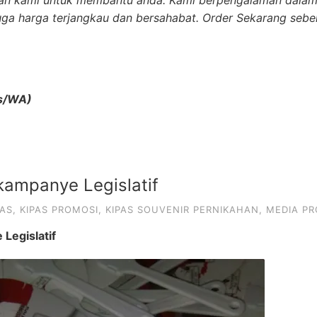
juga harga terjangkau dan bersahabat. Order Sekarang sebe
s/WA)
kampanye Legislatif
PAS
,
KIPAS PROMOSI
,
KIPAS SOUVENIR PERNIKAHAN
,
MEDIA PR
Legislatif