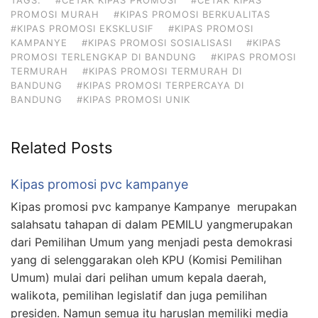
TAGS:
#CETAK KIPAS PROMOSI
#CETAK KIPAS
PROMOSI MURAH
#KIPAS PROMOSI BERKUALITAS
#KIPAS PROMOSI EKSKLUSIF
#KIPAS PROMOSI
KAMPANYE
#KIPAS PROMOSI SOSIALISASI
#KIPAS
PROMOSI TERLENGKAP DI BANDUNG
#KIPAS PROMOSI
TERMURAH
#KIPAS PROMOSI TERMURAH DI
BANDUNG
#KIPAS PROMOSI TERPERCAYA DI
BANDUNG
#KIPAS PROMOSI UNIK
Related Posts
Kipas promosi pvc kampanye
Kipas promosi pvc kampanye Kampanye merupakan
salahsatu tahapan di dalam PEMILU yangmerupakan
dari Pemilihan Umum yang menjadi pesta demokrasi
yang di selenggarakan oleh KPU (Komisi Pemilihan
Umum) mulai dari pelihan umum kepala daerah,
walikota, pemilihan legislatif dan juga pemilihan
presiden. Namun semua itu haruslan memiliki media