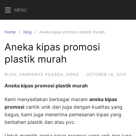
Skip
MENU
to
content
Home
blog
Aneka kipas promosi plastik murah
Aneka kipas promosi
plastik murah
BLOG
,
KAMPANYE PILKADA
,
KIPAS
·
OCTOBER 14, 2015
Aneka kipas promosi plastik murah
Kami menyediakan berbagai macam
aneka kipas
promosi
cantik unik dan juga dengan kualitas yang
bagus, kami juga menerima pemesanan kipas yang
berbahan plastik dan atau pvc.
Untuk memilih
aneka kipas promosi
yang unik dan juga