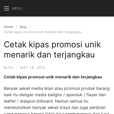
Skip
MENU
to
content
Home
blog
Cetak kipas promosi unik menarik dan terjangkau
Cetak kipas promosi unik
menarik dan terjangkau
BLOG
·
MAY 28, 2015
Cetak kipas promosi unik menarik dan terjangkau
Banyak sekali media iklan atau promosi produk barang
baik itu dengan media baligho / spanduk / flayer dan
leaflet / ataupun bilboard. Namun semua itu
membutuhkan banyak sekali biaya dan juga perijinan
yang panjang karena tidak bisa sembarangan dan juga