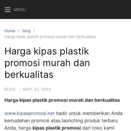
Skip
MENU
to
content
Home
blog
Harga kipas plastik promosi murah dan berkualitas
Harga kipas plastik
promosi murah dan
berkualitas
BLOG
·
MAY 27, 2015
Harga kipas plastik promosi murah dan berkualitas
www.kipaspromosi.net
hadir untuk memberikan Anda
kemudahan promosi atau launching produk terbaru
Anda, harga
kipas plastik promosi
dari toko kami