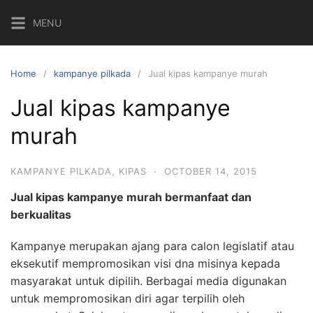
Skip
MENU
to
content
Home
kampanye pilkada
Jual kipas kampanye murah
Jual kipas kampanye
murah
KAMPANYE PILKADA
,
KIPAS
·
OCTOBER 14, 2015
Jual kipas kampanye murah bermanfaat dan
berkualitas
Kampanye merupakan ajang para calon legislatif atau
eksekutif mempromosikan visi dna misinya kepada
masyarakat untuk dipilih. Berbagai media digunakan
untuk mempromosikan diri agar terpilih oleh