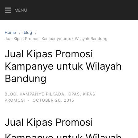
Skip
MENU
to
content
Home
blog
Jual Kipas Promosi Kampanye untuk Wilayah Bandung
Jual Kipas Promosi
Kampanye untuk Wilayah
Bandung
BLOG
,
KAMPANYE PILKADA
,
KIPAS
,
KIPAS
PROMOSI
·
OCTOBER 20, 2015
Jual Kipas Promosi
Kampanye untuk Wilayah