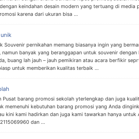
engan keindahan desain modern yang tertuang di media p
promosi karena dari ukuran bisa …
 unik
nik Souvenir pernikahan memang biasanya ingin yang berma
ya, namun banyak yang beranggapan untuk souvenir dengan 
 buang lah jauh – jauh pemikiran atau acara berfikir seprti 
iasp untuk memberikan kualitas terbaik …
olah
 Pusat barang promosi sekolah yterlengkap dan juga kuali
ntuk memenuhi kebutuhan barang promosi yang Anda dinginka
au kini kami hadirkan dan juga kami tawarkan hanya untuk 
82115069960 dan …