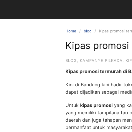
Skip
to
content
Home
blog
Kipas promosi te
Kipas promosi
BLOG
,
KAMPANYE PILKADA
,
KI
Kipas promosi termurah di 
Kini di Bandung kini hadir to
dapat dijadikan sebagai medi
Untuk
kipas promosi
yang kam
yang memiliki tampilana tau 
daerah dan juga tahapan menge
bermanfaat untuk masyarakat 