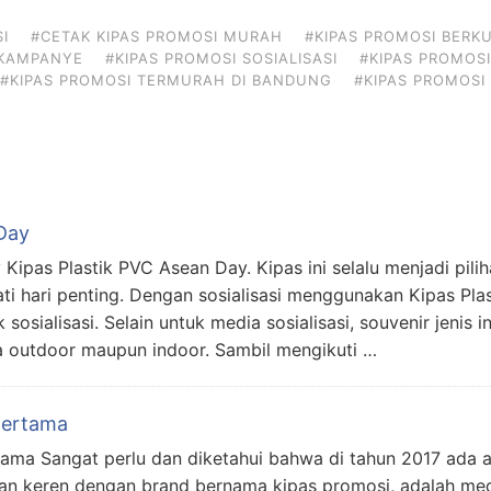
I
#CETAK KIPAS PROMOSI MURAH
#KIPAS PROMOSI BERKU
 KAMPANYE
#KIPAS PROMOSI SOSIALISASI
#KIPAS PROMOS
#KIPAS PROMOSI TERMURAH DI BANDUNG
#KIPAS PROMOSI
Day
ipas Plastik PVC Asean Day. Kipas ini selalu menjadi pili
ti hari penting. Dengan sosialisasi menggunakan Kipas Pl
 sosialisasi. Selain untuk media sosialisasi, souvenir jenis 
a outdoor maupun indoor. Sambil mengikuti …
pertama
ama Sangat perlu dan diketahui bahwa di tahun 2017 ada a
an keren dengan brand bernama kipas promosi, adalah me