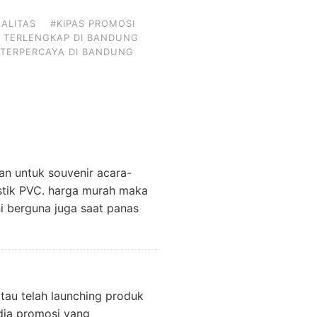
ALITAS
#KIPAS PROMOSI
I TERLENGKAP DI BANDUNG
 TERPERCAYA DI BANDUNG
han untuk souvenir acara-
astik PVC. harga murah maka
ini berguna juga saat panas
tau telah launching produk
dia promosi yang