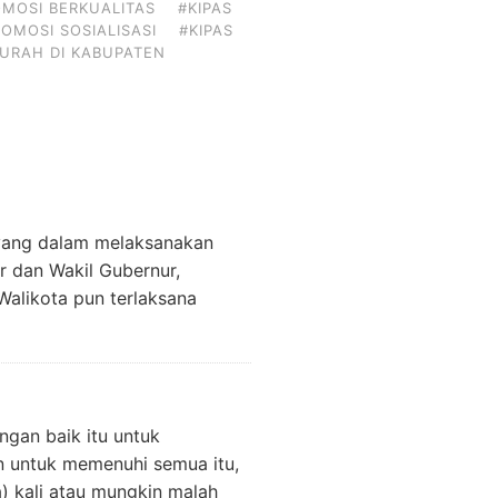
OMOSI BERKUALITAS
#KIPAS
ROMOSI SOSIALISASI
#KIPAS
MURAH DI KABUPATEN
 yang dalam melaksanakan
 dan Wakil Gubernur,
Walikota pun terlaksana
ngan baik itu untuk
an untuk memenuhi semua itu,
) kali atau mungkin malah