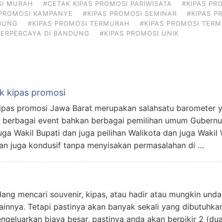
SI MURAH
#CETAK KIPAS PROMOSI PARIWISATA
#KIPAS PR
 PROMOSI KAMPANYE
#KIPAS PROMOSI SEMINAR
#KIPAS P
DUNG
#KIPAS PROMOSI TERMURAH
#KIPAS PROMOSI TER
TERPERCAYA DI BANDUNG
#KIPAS PROMOSI UNIK
k kipas promosi
kipas promosi Jawa Barat merupakan salahsatu barometer
berbagai event bahkan berbagai pemilihan umum Gubernur
ga Wakil Bupati dan juga peilihan Walikota dan juga Wakil 
an juga kondusif tanpa menyisakan permasalahan di …
ng mencari souvenir, kipas, atau hadir atau mungkin unda
lainnya. Tetapi pastinya akan banyak sekali yang dibutuhk
geluarkan biaya besar, pastinya anda akan berpikir 2 (dua