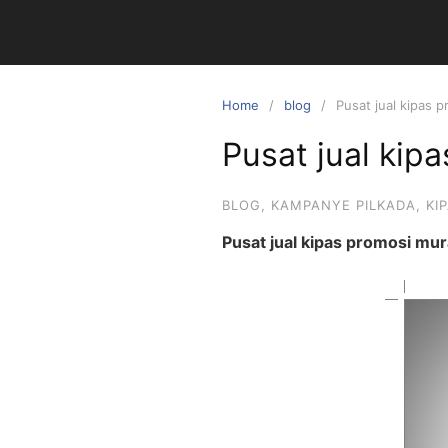
Skip
to
content
Home
blog
Pusat jual kipas
Pusat jual ki
BLOG
,
KAMPANYE PILKADA
,
KI
Pusat jual kipas promosi mu