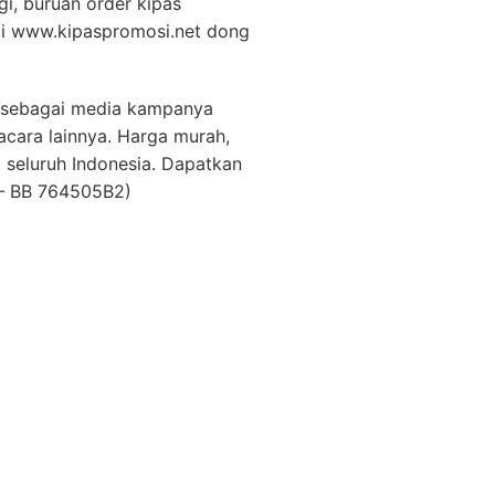
gi, buruan order kipas
di www.kipaspromosi.net dong
an sebagai media kampanya
acara lainnya. Harga murah,
a seluruh Indonesia. Dapatkan
– BB 764505B2)