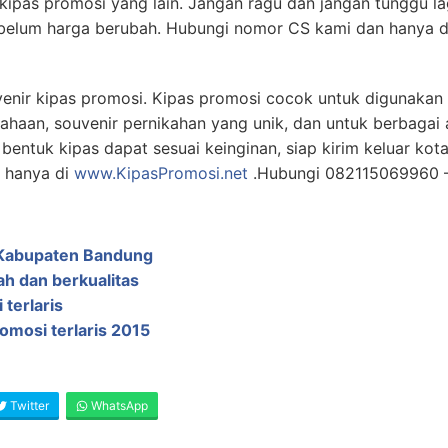
 kipas promosi yang lain. Jangan ragu dan jangan tunggu la
belum harga berubah. Hubungi nomor CS kami dan hanya 
uvenir kipas promosi. Kipas promosi cocok untuk digunak
ahaan, souvenir pernikahan yang unik, dan untuk berbagai 
bentuk kipas dapat sesuai keinginan, siap kirim keluar kot
g hanya di
www.KipasPromosi.net
.Hubungi 082115069960 
i Kabupaten Bandung
ah dan berkualitas
 terlaris
romosi terlaris 2015
Twitter
WhatsApp