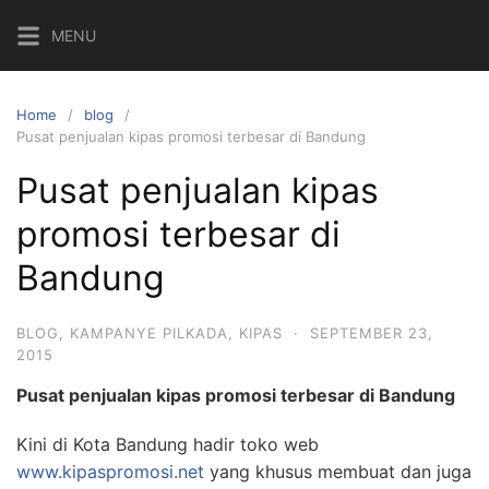
Skip
MENU
to
content
Home
blog
Pusat penjualan kipas promosi terbesar di Bandung
Pusat penjualan kipas
promosi terbesar di
Bandung
BLOG
,
KAMPANYE PILKADA
,
KIPAS
·
SEPTEMBER 23,
2015
Pusat penjualan kipas promosi terbesar di Bandung
Kini di Kota Bandung hadir toko web
www.kipaspromosi.net
yang khusus membuat dan juga