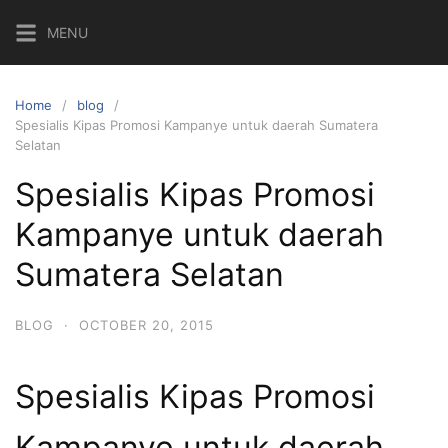
Skip
MENU
to
content
Home
blog
Spesialis Kipas Promosi Kampanye untuk daerah Sumatera
Selatan
Spesialis Kipas Promosi
Kampanye untuk daerah
Sumatera Selatan
BLOG
·
OCTOBER 20, 2015
Spesialis Kipas Promosi
Kampanye untuk daerah