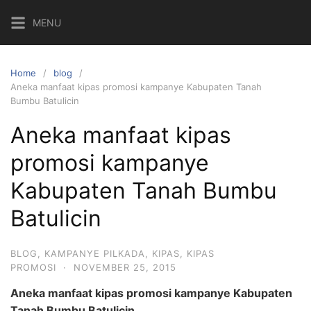
Skip
MENU
to
content
Home
blog
Aneka manfaat kipas promosi kampanye Kabupaten Tanah
Bumbu Batulicin
Aneka manfaat kipas
promosi kampanye
Kabupaten Tanah Bumbu
Batulicin
BLOG
,
KAMPANYE PILKADA
,
KIPAS
,
KIPAS
PROMOSI
·
NOVEMBER 25, 2015
Aneka manfaat kipas promosi kampanye Kabupaten
Tanah Bumbu Batulicin