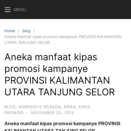
Skip
MENU
to
content
Home
blog
Aneka manfaat kipas promosi kampanye PROVINSI KALIMANTAN
UTARA TANJUNG SELOR
Aneka manfaat kipas
promosi kampanye
PROVINSI KALIMANTAN
UTARA TANJUNG SELOR
BLOG
,
KAMPANYE PILKADA
,
KIPAS
,
KIPAS
PROMOSI
·
NOVEMBER 25, 2015
Aneka manfaat kipas promosi kampanye PROVINSI
KALIMANTAN UTARA TANJUNG SELOR