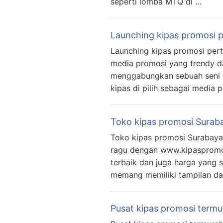
seperti lomba MTQ di …
Launching kipas promosi 
Launching kipas promosi pert
media promosi yang trendy d
menggabungkan sebuah seni d
kipas di pilih sebagai media 
Toko kipas promosi Surab
Toko kipas promosi Surabaya 
ragu dengan www.kipaspromos
terbaik dan juga harga yang s
memang memiliki tampilan dan
Pusat kipas promosi term