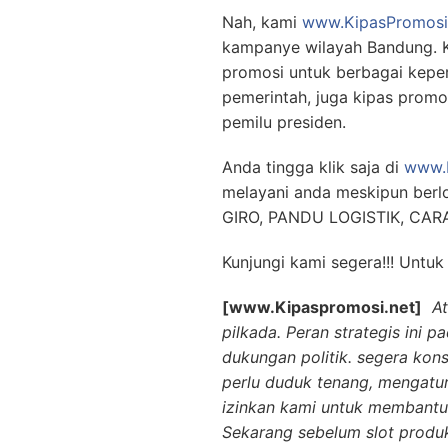
Nah, kami
www.KipasPromosi
kampanye wilayah Bandung. K
promosi untuk berbagai keper
pemerintah, juga kipas promo
pemilu presiden.
Anda tingga klik saja di
www.K
melayani anda meskipun berlok
GIRO, PANDU LOGISTIK, CARA
Kunjungi kami segera!!! Untu
[www.Kipaspromosi.net]
A
pilkada. Peran strategis ini
dukungan politik. segera kon
perlu duduk tenang, mengatu
izinkan kami untuk membantu
Sekarang sebelum slot produ