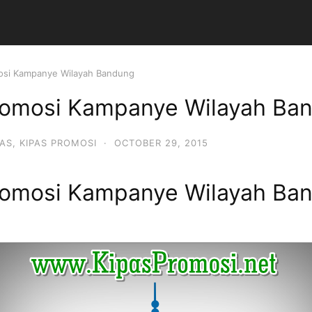
osi Kampanye Wilayah Bandung
romosi Kampanye Wilayah Ba
PAS
,
KIPAS PROMOSI
·
OCTOBER 29, 2015
romosi Kampanye Wilayah Ba