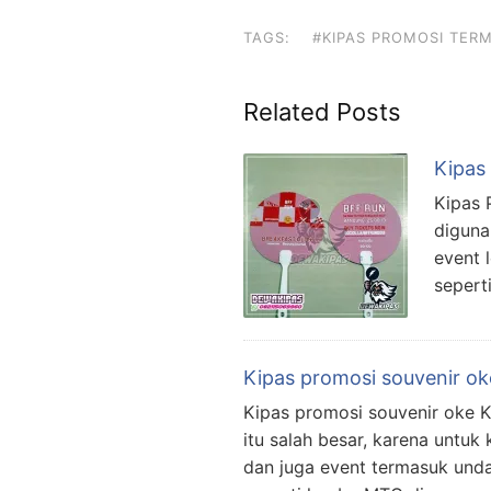
TAGS:
#KIPAS PROMOSI TER
Related Posts
Kipas
Kipas 
diguna
event 
sepert
Kipas promosi souvenir ok
Kipas promosi souvenir oke K
itu salah besar, karena untuk
dan juga event termasuk und