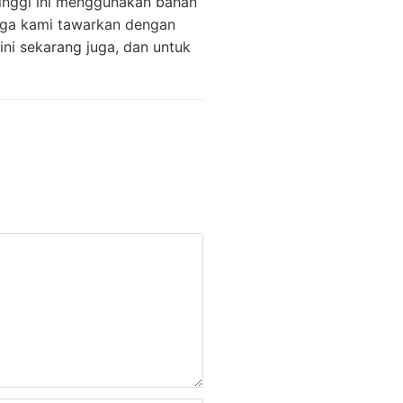
inggi ini menggunakan bahan
juga kami tawarkan dengan
ini sekarang juga, dan untuk