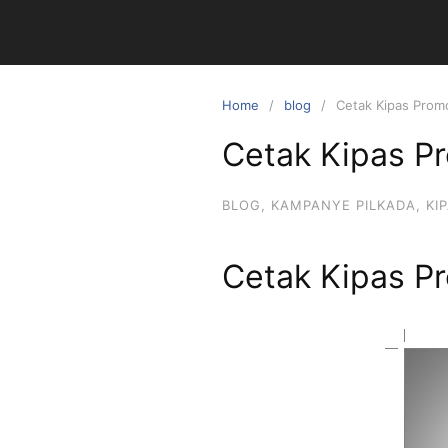
Skip
to
content
Home
blog
Cetak Kipas Prom
Cetak Kipas P
BLOG
,
KAMPANYE PILKADA
,
KI
Cetak Kipas P