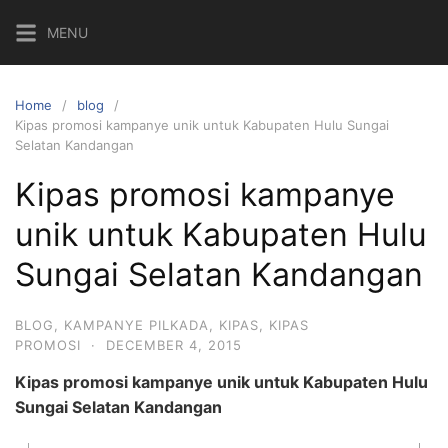
Skip
MENU
to
content
Home
blog
Kipas promosi kampanye unik untuk Kabupaten Hulu Sungai
Selatan Kandangan
Kipas promosi kampanye
unik untuk Kabupaten Hulu
Sungai Selatan Kandangan
BLOG
,
KAMPANYE PILKADA
,
KIPAS
,
KIPAS
PROMOSI
·
DECEMBER 4, 2015
Kipas promosi kampanye unik untuk Kabupaten Hulu
Sungai Selatan Kandangan