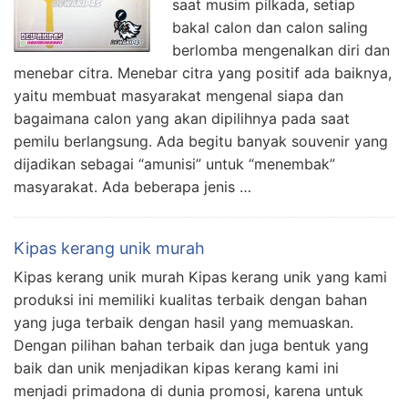
saat musim pilkada, setiap
bakal calon dan calon saling
berlomba mengenalkan diri dan
menebar citra. Menebar citra yang positif ada baiknya,
yaitu membuat masyarakat mengenal siapa dan
bagaimana calon yang akan dipilihnya pada saat
pemilu berlangsung. Ada begitu banyak souvenir yang
dijadikan sebagai “amunisi” untuk “menembak”
masyarakat. Ada beberapa jenis …
Kipas kerang unik murah
Kipas kerang unik murah Kipas kerang unik yang kami
produksi ini memiliki kualitas terbaik dengan bahan
yang juga terbaik dengan hasil yang memuaskan.
Dengan pilihan bahan terbaik dan juga bentuk yang
baik dan unik menjadikan kipas kerang kami ini
menjadi primadona di dunia promosi, karena untuk