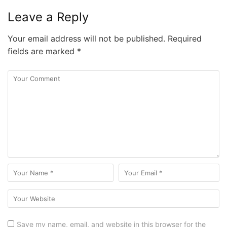
Leave a Reply
Your email address will not be published.
Required
fields are marked
*
Save my name, email, and website in this browser for the