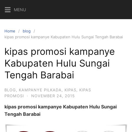
Skip
MENU
to
content
Home
blog
kipas promosi kampanye Kabupaten Hulu Sungai Tengah Barabai
kipas promosi kampanye
Kabupaten Hulu Sungai
Tengah Barabai
BLOG
,
KAMPANYE PILKADA
,
KIPAS
,
KIPAS
PROMOSI
·
NOVEMBER 24, 2015
kipas promosi kampanye Kabupaten Hulu Sungai
Tengah Barabai