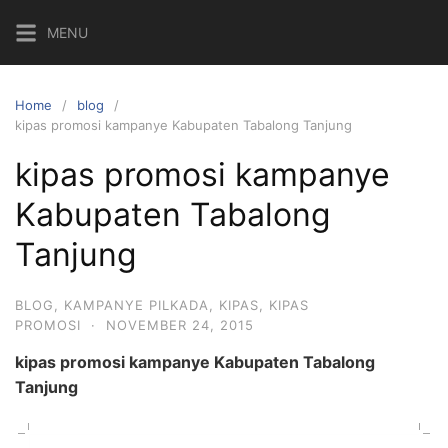
Skip
MENU
to
content
Home
blog
kipas promosi kampanye Kabupaten Tabalong Tanjung
kipas promosi kampanye
Kabupaten Tabalong
Tanjung
BLOG
,
KAMPANYE PILKADA
,
KIPAS
,
KIPAS
PROMOSI
·
NOVEMBER 24, 2015
kipas promosi kampanye Kabupaten Tabalong
Tanjung