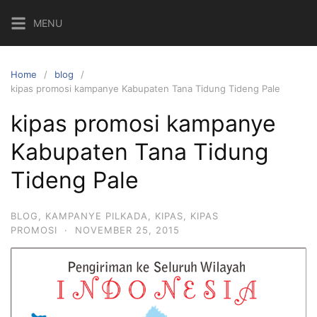
Skip
MENU
to
content
Home
blog
kipas promosi kampanye Kabupaten Tana Tidung Tideng Pale
kipas promosi kampanye
Kabupaten Tana Tidung
Tideng Pale
BLOG
,
KAMPANYE PILKADA
,
KIPAS
,
KIPAS
PROMOSI
·
NOVEMBER 25, 2015