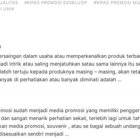
UALITAS
#KIPAS PROMOSI EKSKLUSIF
#KIPAS PROMOSI M
I UNIK
u
ersaingan dalam usaha atau memperkenalkan produk terba
rjadi intrik atau saling menjatuhkan satau sama lainnya itu
ebih tertuju kepada produknya masing – masing, akan tet
nyak di perhatiakan atau banyak diminati adalah …
omosi sudah menjadi media promosi yang memiliki pengge
an sangat menarik perhatian sekali, terlebih lagi untuk tah
kan media promosi, souvenir , atau se bagai sebuah undang
disesuaikan sendiri menjadi …