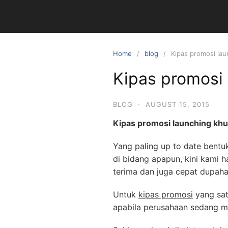
Skip
to
content
Home
blog
Kipas promosi la
Kipas promosi
BLOG
·
AUGUST 15, 2015
Kipas promosi launching kh
Yang paling up to date bentu
di bidang apapun, kini kami 
terima dan juga cepat dupaha
Untuk
kipas promosi
yang sat
apabila perusahaan sedang m