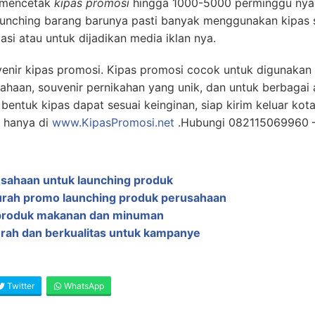
k mencetak
kipas promosi
hingga 1000-5000 perminggu nya
launching barang barunya pasti banyak menggunakan kipas 
asi atau untuk dijadikan media iklan nya.
uvenir kipas promosi. Kipas promosi cocok untuk digunak
ahaan, souvenir pernikahan yang unik, dan untuk berbagai 
bentuk kipas dapat sesuai keinginan, siap kirim keluar kot
g hanya di
www.KipasPromosi.net
.Hubungi 082115069960 
usahaan untuk launching produk
urah promo launching produk perusahaan
 produk makanan dan minuman
rah dan berkualitas untuk kampanye
Twitter
WhatsApp