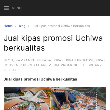
Skip
MENU
to
content
Home
blog
Jual kipas promosi Uchiwa berkualitas
Jual kipas promosi Uchiwa
berkualitas
BLOG
,
KAMPANYE PILKADA
,
KIPAS
,
KIPAS PROMOSI
,
KIPAS
SOUVENIR PERNIKAHAN
,
MEDIA PROMOSI
·
FEBRUARY
9, 2017
Jual kipas promosi Uchiwa berkualitas