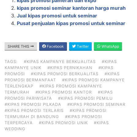
kipas promosi pameran dan expo
kipas promosi seminar kantoran harga murah
Jual kipas promosi untuk seminar
Pusat penjualan kipas promosi untuk seminar
SHARE THIS
Facebook
Twitter
WhatsApp
TAGS:
#KIPAS KAMPANYE BERKUALITAS
#KIPAS
KAMPANYE UNIK
#KIPAS PERNIKAHAN
#KIPAS
PROMOSI
#KIPAS PROMOSI BERKUALITAS
#KIPAS
PROMOSI BERMANFAAT
#KIPAS PROMOSI KAMPANYE
TERLENGKAP
#KIPAS PROMOSI KAMPANYE
TERMURAH
#KIPAS PROMOSI KANTOR
#KIPAS
PROMOSI PARIWISATA
#KIPAS PROMOSI PEMILU
#KIPAS PROMOSI PILKADA
#KIPAS PROMOSI SEMINAR
#KIPAS PROMOSI TERLARIS
#KIPAS PROMOSI
TERMURAH DI BANDUNG
#KIPAS PROMOSI
TERPERCAYA
#KIPAS PROMOSI UNIK
#KIPAS
WEDDING