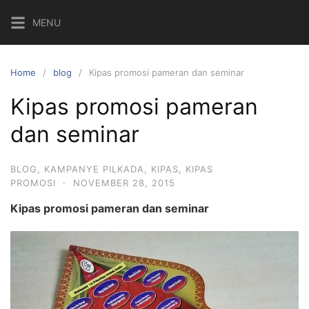
Skip
MENU
to
content
Home
blog
Kipas promosi pameran dan seminar
Kipas promosi pameran
dan seminar
BLOG
,
KAMPANYE PILKADA
,
KIPAS
,
KIPAS
PROMOSI
·
NOVEMBER 28, 2015
Kipas promosi pameran dan seminar