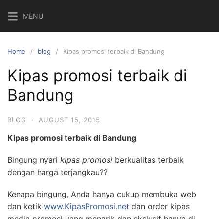
Skip
MENU
to
content
Home
blog
Kipas promosi terbaik di Bandung
Kipas promosi terbaik di
Bandung
BLOG
·
AUGUST 15, 2015
Kipas promosi terbaik di Bandung
Bingung nyari
kipas promosi
berkualitas terbaik
dengan harga terjangkau??
Kenapa bingung, Anda hanya cukup membuka web
dan ketik
www.KipasPromosi.net
dan order kipas
media promosi yang menarik dan ekslusif hanya di