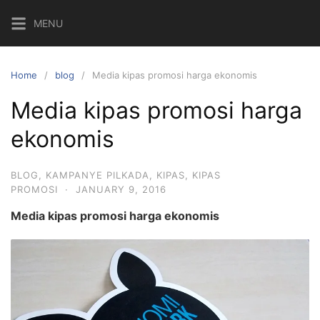
Skip
MENU
to
content
Home
blog
Media kipas promosi harga ekonomis
Media kipas promosi harga
ekonomis
BLOG
,
KAMPANYE PILKADA
,
KIPAS
,
KIPAS
PROMOSI
·
JANUARY 9, 2016
Media kipas promosi harga ekonomis