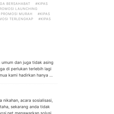
RGA BERSAHABAT
#KIPAS
PROMOSI LAUNCHING
S PROMOSI MURAH
#KIPAS
MOSI TERLENGKAP
#KIPAS
 umum dan juga tidak asing
a di perlukan terlebih lagi
semua kami hadirkan hanya …
nikahan, acara sosialisasi,
ntaha, sekarang anda tidak
mosi.net menawarkan solusi