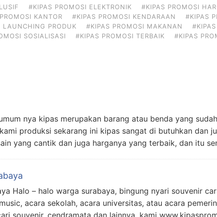
LUSIF
#KIPAS PROMOSI ELEKTRONIK
#KIPAS PROMOSI HA
 PROMOSI KANTOR
#KIPAS PROMOSI KENDARAAN
#KIPAS 
I LAUNCHING PRODUK
#KIPAS PROMOSI MAKANAN
#KIPA
OMOSI SOSIALISASI
#KIPAS PROMOSI TERBAIK
#KIPAS PRO
 umum nya kipas merupakan barang atau benda yang sudah
kami produksi sekarang ini kipas sangat di butuhkan dan jug
ain yang cantik dan juga harganya yang terbaik, dan itu 
rabaya
a Halo – halo warga surabaya, bingung nyari souvenir cara 
music, acara sekolah, acara universitas, atau acara pemeri
ari souvenir, cendramata dan lainnya, kami www.kipaspro