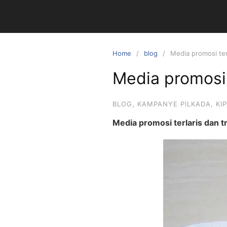
Skip
to
content
Home
blog
Media promosi ter
Media promosi 
BLOG
,
KAMPANYE PILKADA
,
KI
Media promosi terlaris dan t