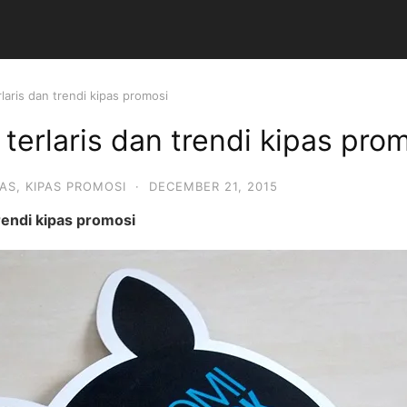
laris dan trendi kipas promosi
terlaris dan trendi kipas pro
PAS
,
KIPAS PROMOSI
·
DECEMBER 21, 2015
rendi kipas promosi