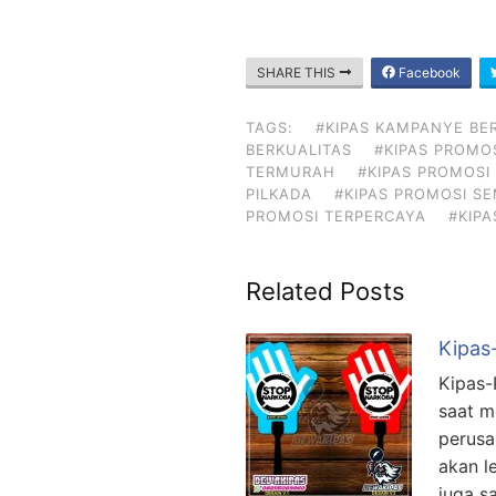
SHARE THIS
Facebook
TAGS:
#KIPAS KAMPANYE BE
BERKUALITAS
#KIPAS PROMO
TERMURAH
#KIPAS PROMOSI
PILKADA
#KIPAS PROMOSI S
PROMOSI TERPERCAYA
#KIPA
Related Posts
Kipas
Kipas-
saat m
perusa
akan le
juga s