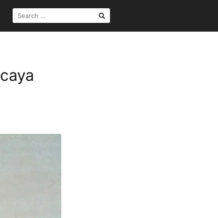
SEARCH
FOR:
rcaya