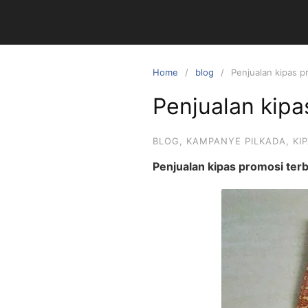
Skip
to
content
Home
blog
Penjualan kipas p
Penjualan kipa
BLOG
,
KAMPANYE PILKADA
,
KI
Penjualan kipas promosi ter