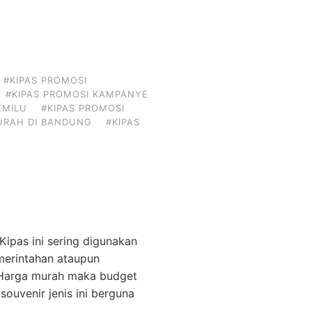
#KIPAS PROMOSI
#KIPAS PROMOSI KAMPANYE
EMILU
#KIPAS PROMOSI
URAH DI BANDUNG
#KIPAS
Kipas ini sering digunakan
emerintahan ataupun
. Harga murah maka budget
 souvenir jenis ini berguna
…