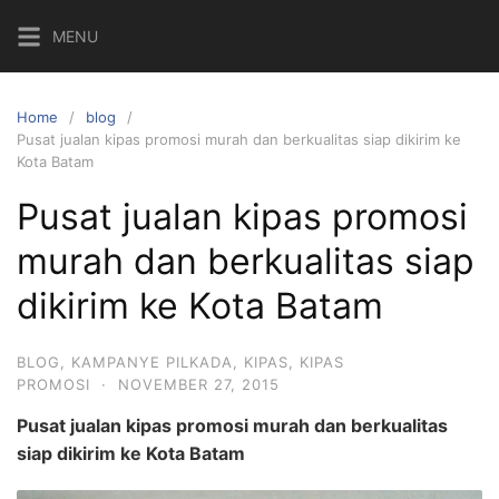
Skip
MENU
to
content
Home
blog
Pusat jualan kipas promosi murah dan berkualitas siap dikirim ke
Kota Batam
Pusat jualan kipas promosi
murah dan berkualitas siap
dikirim ke Kota Batam
BLOG
,
KAMPANYE PILKADA
,
KIPAS
,
KIPAS
PROMOSI
·
NOVEMBER 27, 2015
Pusat jualan kipas promosi murah dan berkualitas
siap dikirim ke Kota Batam