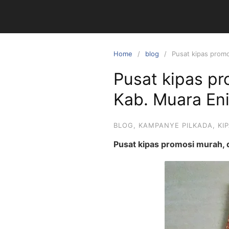
Skip
to
content
Home
blog
Pusat kipas promo
Pusat kipas pr
Kab. Muara En
BLOG
,
KAMPANYE PILKADA
,
KI
Pusat kipas promosi murah, d