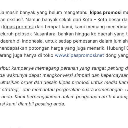
sia masih banyak yang belum mengetahui
kipas promosi
mu
an ekslusif. Namun banyak sekali dari Kota – Kota besar d
an
kipas promosi
dari tempat kami, kami memang menerima 
seluruh pelosok Nusantara, bahkan hingga ke daerah yang t
daerah di Indonesia, untuk setiap pemesanan dalam jumla
 mendapatkan potongan harga yang juga menarik. Hubungi 
rang juga hanya di toko
www.kipaspromosi.net
dong yang 
tribut kampanye memegang peranan yang sangat penting da
 pada waktunya dapat mengkonversi simpati dan kepercayaan
sultasikan order dan desain kipas promosi untuk media k
r strategi, dan memantau pergerakan suara kemenangan. 
 anda. Kami berpengalaman dalam pengadaan atribut kamp
si kami diambil pesaing anda.