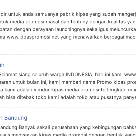
adir untuk anda semuanya pabrik kipas yang sudah mengerj
uk media promosi masal dan tentuny dengan kualitas yang 
tepatan dengan perayaan launchingnya sekaligus meluncurk
ama www.kipaspromosi.net yang menawarkan berbagai maca
ah
elamat siang seluruh warga INDONESIA, hari ini kami www
aran untuk bulan ini, kami memberi nama Promo kipas pr
 kami adalah vendor kipas media promosi terlengkap, mura
dah bisa ditebak toko kami adalah toko atau pusatnya peny
ah Bandung
Bandung Banyak sekali perusahaan yang kebingungan bahka
husus menyeakan kipas media promosi dengan bentuk yang 