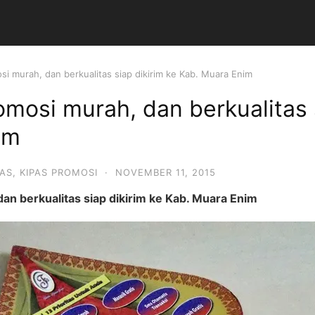
si murah, dan berkualitas siap dikirim ke Kab. Muara Enim
omosi murah, dan berkualitas 
im
PAS
,
KIPAS PROMOSI
·
NOVEMBER 11, 2015
an berkualitas siap dikirim ke Kab. Muara Enim