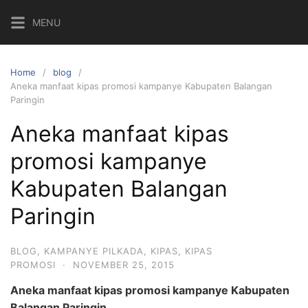
Skip
MENU
to
content
Home
blog
Aneka manfaat kipas promosi kampanye Kabupaten Balangan
Paringin
Aneka manfaat kipas
promosi kampanye
Kabupaten Balangan
Paringin
BLOG
,
KAMPANYE PILKADA
,
KIPAS
,
KIPAS
PROMOSI
·
NOVEMBER 25, 2015
Aneka manfaat kipas promosi kampanye Kabupaten
Balangan Paringin