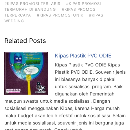
#KIPAS PROMOSI TERLARIS
#KIPAS PROMOSI
TERMURAH DI BANDUNG
#KIPAS PROMOSI
TERPERCAYA
#KIPAS PROMOSI UNIK
#KIPAS
WEDDING
Related Posts
Kipas Plastik PVC ODIE
Kipas Plastik PVC ODIE Kipas
Plastik PVC ODIE. Souvenir jenis
ini biasanya banyak dipakai
untuk sosialisasi program. Baik
digunakan oleh Pemerintah
maupun swasta untuk media sosialisasi. Dengan
sosialisasi menggunakan Kipas, karena Harga murah
maka budget akan lebih efektif untuk sosialisasi. Selain
untuk media sosialisasi, souvenir jenis ini berguna juga
saat panas dan gerah. Cocok untuk …