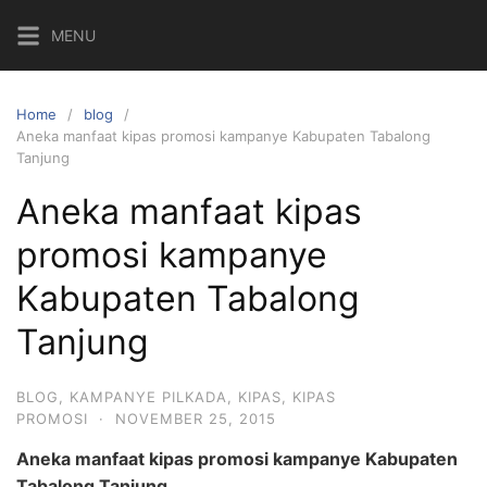
Skip
MENU
to
content
Home
blog
Aneka manfaat kipas promosi kampanye Kabupaten Tabalong
Tanjung
Aneka manfaat kipas
promosi kampanye
Kabupaten Tabalong
Tanjung
BLOG
,
KAMPANYE PILKADA
,
KIPAS
,
KIPAS
PROMOSI
·
NOVEMBER 25, 2015
Aneka manfaat kipas promosi kampanye Kabupaten
Tabalong Tanjung