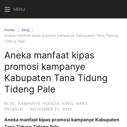
Skip
MENU
to
content
Home
blog
Aneka manfaat kipas promosi kampanye Kabupaten Tana Tidung
Tideng Pale
Aneka manfaat kipas
promosi kampanye
Kabupaten Tana Tidung
Tideng Pale
BLOG
,
KAMPANYE PILKADA
,
KIPAS
,
KIPAS
PROMOSI
·
NOVEMBER 25, 2015
Aneka manfaat kipas promosi kampanye Kabupaten
Tana Tidung Tideng Pale