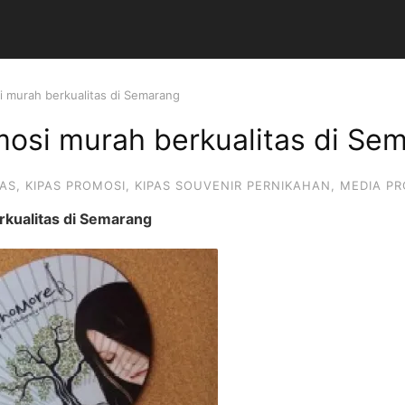
i murah berkualitas di Semarang
mosi murah berkualitas di Se
PAS
,
KIPAS PROMOSI
,
KIPAS SOUVENIR PERNIKAHAN
,
MEDIA PR
rkualitas di Semarang