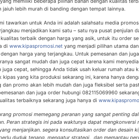
yang memiliki beberapa pilihan bahan dengan kualitas terb
 jaiuh lebih murah di banding dengan tempat lainnya.
i tawarkan untuk Anda ini adalah salahsatu media promosi
rjangkau menjadikan kami satu – satu nya pusat penjulan d
kualitas terbaik dengan harga yang asik, untuk itu order 
a di
www.kipaspromosi.net
yang menjadi pilihan utama dan 
i dengan harga yang terjangkau. Untuk pemesanan dan jug
aranya sangat mudah dan juga cepat karena kami menyediak
 juga cepat, sehingga Anda tidak usah keluar rumah atau 
kipas yang kita produksi sekarang ini, karena hanya den
ng dan promo akan lebih mudah dan juga fleksibel serta pa
 pemesanan dan juga order hubungi 082115069960 sekaran
ualitas terbaiknya sekarang juga hanya di
www.kipaspromos
arang promosi memegang peranan yang sangat penting da
n. Peran strategis ini pada waktunya dapat mengkonversi
ang menjanjikan. segera konsultasikan order dan desain k
erlu duduk tenang, mengatur strategi, dan memantau per