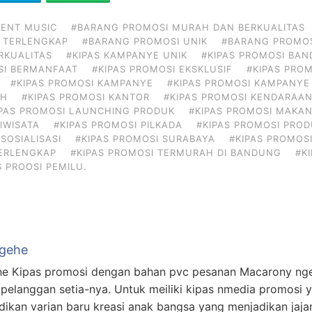
VENT MUSIC
#BARANG PROMOSI MURAH DAN BERKUALITAS
 TERLENGKAP
#BARANG PROMOSI UNIK
#BARANG PROMOS
RKUALITAS
#KIPAS KAMPANYE UNIK
#KIPAS PROMOSI BA
SI BERMANFAAT
#KIPAS PROMOSI EKSKLUSIF
#KIPAS PROM
#KIPAS PROMOSI KAMPANYE
#KIPAS PROMOSI KAMPANYE
AH
#KIPAS PROMOSI KANTOR
#KIPAS PROMOSI KENDARAA
IPAS PROMOSI LAUNCHING PRODUK
#KIPAS PROMOSI MAKA
IWISATA
#KIPAS PROMOSI PILKADA
#KIPAS PROMOSI PRO
SOSIALISASI
#KIPAS PROMOSI SURABAYA
#KIPAS PROMOSI
TERLENGKAP
#KIPAS PROMOSI TERMURAH DI BANDUNG
#K
S PROOSI PEMILU.
Ngehe
e Kipas promosi dengan bahan pvc pesanan Macarony ngehe
 pelanggan setia-nya. Untuk meiliki kipas nmedia promosi
adikan varian baru kreasi anak bangsa yang menjadikan jajan