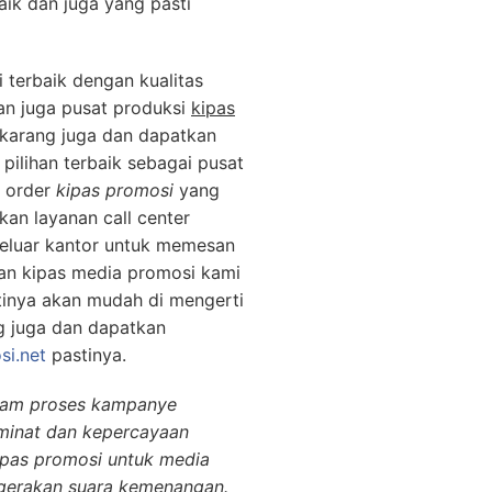
aik dan juga yang pasti
 terbaik dengan kualitas
an juga pusat produksi
kipas
sekarang juga dan dapatkan
pilihan terbaik sebagai pusat
a order
kipas promosi
yang
an layanan call center
keluar kantor untuk memesan
gan kipas media promosi kami
stinya akan mudah di mengerti
g juga dan dapatkan
i.net
pastinya.
lam proses kampanye
 minat dan kepercayaan
ipas promosi untuk media
gerakan suara kemenangan.