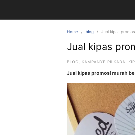
Skip
to
content
Home
blog
Jual kipas promos
Jual kipas pro
BLOG
,
KAMPANYE PILKADA
,
KI
Jual kipas promosi murah be