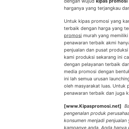
dengan wujud
kipas promosi
harganya yang terjangkau dan
Untuk kipas promosi yang kam
terbaik dengan harga yang te
promosi
murah yang memiliki 
penawaran terbaik akmi hany
penjualan dan pusat produks
kami produksi sekarang ini c
dengan pelayanan terbaik dan
media promosi dengan bentuk 
ini lah semua urusan launchi
oleh masyarakat luas. Untuk
penawaran terbaik dan juga k
[www.Kipaspromosi.net]
B
pengenalan produk perusahaa
konsumen menjadi penjualan y
kampanye anda. Anda hanya p