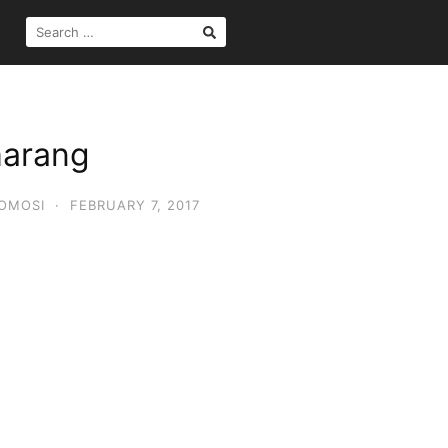
SEARCH
FOR:
marang
OMOSI
·
FEBRUARY 7, 2017