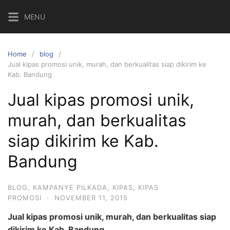
Skip
MENU
to
content
Home
blog
Jual kipas promosi unik, murah, dan berkualitas siap dikirim ke
Kab. Bandung
Jual kipas promosi unik,
murah, dan berkualitas
siap dikirim ke Kab.
Bandung
BLOG
,
KAMPANYE PILKADA
,
KIPAS
,
KIPAS
PROMOSI
·
NOVEMBER 11, 2015
Jual kipas promosi unik, murah, dan berkualitas siap
dikirim ke Kab. Bandung