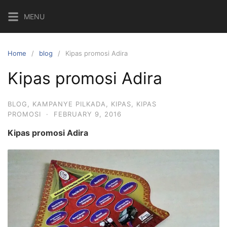
Skip
MENU
to
content
Home
blog
Kipas promosi Adira
Kipas promosi Adira
BLOG
,
KAMPANYE PILKADA
,
KIPAS
,
KIPAS
PROMOSI
·
FEBRUARY 9, 2016
Kipas promosi Adira