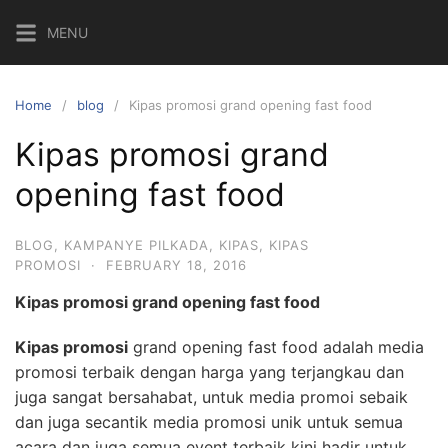
Skip
MENU
to
content
Home
blog
Kipas promosi grand opening fast food
Kipas promosi grand
opening fast food
BLOG
,
KAMPANYE PILKADA
,
KIPAS
,
KIPAS
PROMOSI
·
FEBRUARY 18, 2016
Kipas promosi grand opening fast food
Kipas promosi
grand opening fast food adalah media
promosi terbaik dengan harga yang terjangkau dan
juga sangat bersahabat, untuk media promoi sebaik
dan juga secantik media promosi unik untuk semua
acara dan juga semua event terbaik kini hadir untuk