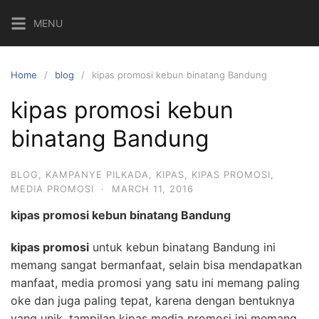
Skip
MENU
to
content
Home
blog
kipas promosi kebun binatang Bandung
kipas promosi kebun
binatang Bandung
BLOG
,
KAMPANYE PILKADA
,
KIPAS
,
KIPAS PROMOSI
,
MEDIA PROMOSI
·
MARCH 11, 2016
kipas promosi kebun binatang Bandung
kipas promosi
untuk kebun binatang Bandung ini
memang sangat bermanfaat, selain bisa mendapatkan
manfaat, media promosi yang satu ini memang paling
oke dan juga paling tepat, karena dengan bentuknya
yang unik, tampilan kipas media promosi ini memang