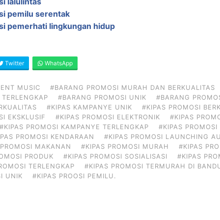
i lalulintas
si pemilu serentak
si pemerhati lingkungan hidup
Twitter
WhatsApp
VENT MUSIC
#BARANG PROMOSI MURAH DAN BERKUALITAS
 TERLENGKAP
#BARANG PROMOSI UNIK
#BARANG PROMOS
RKUALITAS
#KIPAS KAMPANYE UNIK
#KIPAS PROMOSI BER
SI EKSKLUSIF
#KIPAS PROMOSI ELEKTRONIK
#KIPAS PROM
#KIPAS PROMOSI KAMPANYE TERLENGKAP
#KIPAS PROMOS
IPAS PROMOSI KENDARAAN
#KIPAS PROMOSI LAUNCHING A
S PROMOSI MAKANAN
#KIPAS PROMOSI MURAH
#KIPAS PRO
ROMOSI PRODUK
#KIPAS PROMOSI SOSIALISASI
#KIPAS PRO
PROMOSI TERLENGKAP
#KIPAS PROMOSI TERMURAH DI BAN
I UNIK
#KIPAS PROOSI PEMILU.