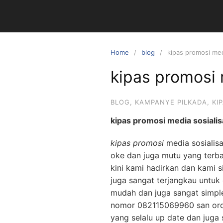
Skip
to
content
Home
blog
kipas promosi med
kipas promosi 
BLOG
,
KAMPANYE PILKADA
,
KI
kipas promosi media sosialis
kipas promosi
media sosialisa
oke dan juga mutu yang terba
kini kami hadirkan dan kami 
juga sangat terjangkau untuk
mudah dan juga sangat simple
nomor 082115069960 san orde
yang selalu up date dan juga