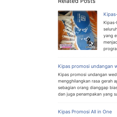
Related Posts
Kipas
Kipas-
seluru
yang e
menjad
progra
Kipas promosi undangan w
Kipas promosi undangan wedd
mengghilangkan rasa gerah ap
sebagian orang dianggap biasa
dan juga penampakan yang san
Kipas Promosi All in One