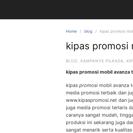
Skip
to
content
Home
blog
kipas promosi mob
kipas promosi 
BLOG
,
KAMPANYE PILKADA
,
KI
kipas promosi mobil avanza 
kipas promosi
mobil avanza t
media promosi terbaik dan ju
www.kipaspromosi.net dan ju
juga media promosi terlaris 
caranya sangat mudah, ting
produksi ini sekarang juga 
sangat menarik serta kualitas