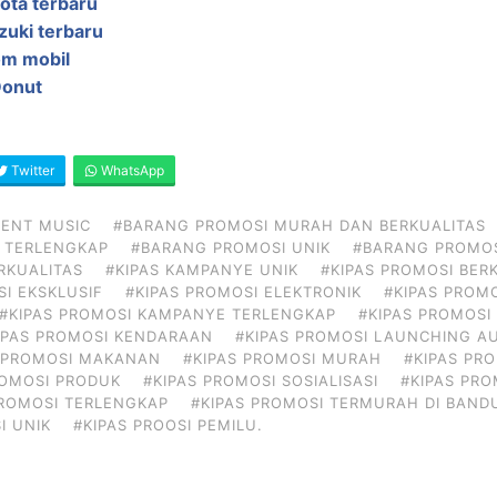
ota terbaru
zuki terbaru
om mobil
Donut
Twitter
WhatsApp
VENT MUSIC
#BARANG PROMOSI MURAH DAN BERKUALITAS
 TERLENGKAP
#BARANG PROMOSI UNIK
#BARANG PROMOS
RKUALITAS
#KIPAS KAMPANYE UNIK
#KIPAS PROMOSI BER
SI EKSKLUSIF
#KIPAS PROMOSI ELEKTRONIK
#KIPAS PROM
#KIPAS PROMOSI KAMPANYE TERLENGKAP
#KIPAS PROMOS
IPAS PROMOSI KENDARAAN
#KIPAS PROMOSI LAUNCHING A
S PROMOSI MAKANAN
#KIPAS PROMOSI MURAH
#KIPAS PRO
ROMOSI PRODUK
#KIPAS PROMOSI SOSIALISASI
#KIPAS PRO
PROMOSI TERLENGKAP
#KIPAS PROMOSI TERMURAH DI BAN
I UNIK
#KIPAS PROOSI PEMILU.