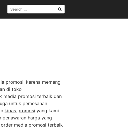
SEARCH
FOR:
dia promosi, karena memang
an di toko
k media promosi terbaik dan
n juga untuk pemesanan
an
kipas promosi
yang kami
an penawaran harga yang
a order media promosi terbaik