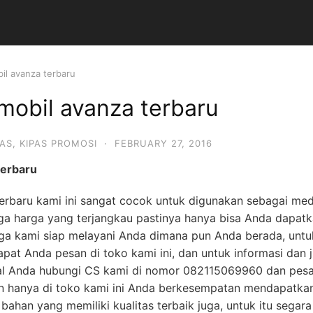
il avanza terbaru
mobil avanza terbaru
PAS
,
KIPAS PROMOSI
·
FEBRUARY 27, 2016
terbaru
erbaru kami ini sangat cocok untuk digunakan sebagai me
ga harga yang terjangkau pastinya hanya bisa Anda dapatk
ga kami siap melayani Anda dimana pun Anda berada, untu
dapat Anda pesan di toko kami ini, dan untuk informasi da
gal Anda hubungi CS kami di nomor 082115069960 dan pes
dan hanya di toko kami ini Anda berkesempatan mendapatk
 bahan yang memiliki kualitas terbaik juga, untuk itu segar