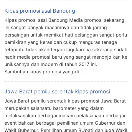
Kipas promosi asal Bandung
Kipas promosi asal Bandung Media promosi sekarang
ini sangat banyak macamnya dan tidak jarang
persaingan untuk memikat hati pelanggan sangat perlu
pemikiran yang keras dan cukup menguras tenaga
tetapi itu tidak akan terjadi lagi karena sekarang sudah
hadir media promosi baru yang sangat menonjolkan ke
unikkannya dan modern di tahun 2017 ini.
Sambutlah kipas promosi yang di …
Jawa Barat pemilu serentak kipas promosi
Jawa Barat pemilu serentak kipas promosi Jawa Barat
merupakan salahsatu barometer yang dalam
melaksanakan berbagai macam pelaksanaan berbagai
event bahkan berbagai pemilihan umum Gubernur dan
Wakil Gubernur, Pemilihan umum BUpati dan juga Wakil