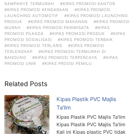
KAMPANYE TERMURAH
#KIPAS PROMOSI KANTOR
#KIPAS PROMOSI KENDARAAN
#KIPAS PROMOSI
LAUNCHING AUTOMOTIF
#KIPAS PROMOSI LAUNCHING
PRODUK
#KIPAS PROMOSI MAKANAN
#KIPAS PROMOSI
MURAH
#KIPAS PROMOSI PARIWISATA
#KIPAS
PROMOSI PILKADA
#KIPAS PROMOSI PRODUK
#KIPAS
PROMOSI SOSIALISASI
#KIPAS PROMOSI TERBAIK
#KIPAS PROMOSI TERLARIS
#KIPAS PROMOSI
TERLENGKAP
#KIPAS PROMOSI TERMURAH DI
BANDUNG
#KIPAS PROMOSI TERPERCAYA
#KIPAS
PROMOSI UNIK
#KIPAS PROOSI PEMILU.
Related Posts
Kipas Plastik PVC Majlis
Ta’lim
Kipas Plastik PVC Majlis Ta’lim
Kipas Plastik PVC Majlis Ta’lim
Kali ini Kipas plastic PVC tidak