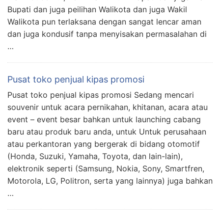
Bupati dan juga peilihan Walikota dan juga Wakil
Walikota pun terlaksana dengan sangat lencar aman
dan juga kondusif tanpa menyisakan permasalahan di
…
Pusat toko penjual kipas promosi
Pusat toko penjual kipas promosi Sedang mencari
souvenir untuk acara pernikahan, khitanan, acara atau
event – event besar bahkan untuk launching cabang
baru atau produk baru anda, untuk Untuk perusahaan
atau perkantoran yang bergerak di bidang otomotif
(Honda, Suzuki, Yamaha, Toyota, dan lain-lain),
elektronik seperti (Samsung, Nokia, Sony, Smartfren,
Motorola, LG, Politron, serta yang lainnya) juga bahkan
…