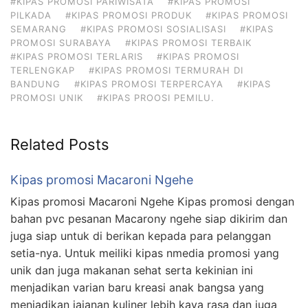
#KIPAS PROMOSI PARIWISATA
#KIPAS PROMOSI
PILKADA
#KIPAS PROMOSI PRODUK
#KIPAS PROMOSI
SEMARANG
#KIPAS PROMOSI SOSIALISASI
#KIPAS
PROMOSI SURABAYA
#KIPAS PROMOSI TERBAIK
#KIPAS PROMOSI TERLARIS
#KIPAS PROMOSI
TERLENGKAP
#KIPAS PROMOSI TERMURAH DI
BANDUNG
#KIPAS PROMOSI TERPERCAYA
#KIPAS
PROMOSI UNIK
#KIPAS PROOSI PEMILU.
Related Posts
Kipas promosi Macaroni Ngehe
Kipas promosi Macaroni Ngehe Kipas promosi dengan
bahan pvc pesanan Macarony ngehe siap dikirim dan
juga siap untuk di berikan kepada para pelanggan
setia-nya. Untuk meiliki kipas nmedia promosi yang
unik dan juga makanan sehat serta kekinian ini
menjadikan varian baru kreasi anak bangsa yang
menjadikan jajanan kuliner lebih kaya rasa dan juga