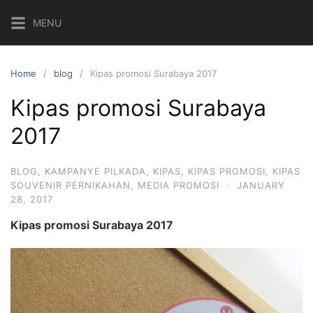
Skip
MENU
to
content
Home
blog
Kipas promosi Surabaya 2017
Kipas promosi Surabaya
2017
BLOG
,
KAMPANYE PILKADA
,
KIPAS
,
KIPAS PROMOSI
,
KIPAS
SOUVENIR PERNIKAHAN
,
MEDIA PROMOSI
·
JANUARY
28, 2017
Kipas promosi Surabaya 2017