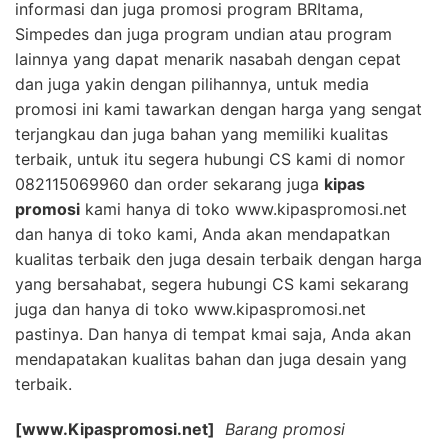
informasi dan juga promosi program BRItama,
Simpedes dan juga program undian atau program
lainnya yang dapat menarik nasabah dengan cepat
dan juga yakin dengan pilihannya, untuk media
promosi ini kami tawarkan dengan harga yang sengat
terjangkau dan juga bahan yang memiliki kualitas
terbaik, untuk itu segera hubungi CS kami di nomor
082115069960 dan order sekarang juga
kipas
promosi
kami hanya di toko www.kipaspromosi.net
dan hanya di toko kami, Anda akan mendapatkan
kualitas terbaik den juga desain terbaik dengan harga
yang bersahabat, segera hubungi CS kami sekarang
juga dan hanya di toko www.kipaspromosi.net
pastinya. Dan hanya di tempat kmai saja, Anda akan
mendapatakan kualitas bahan dan juga desain yang
terbaik.
[www.Kipaspromosi.net]
Barang promosi