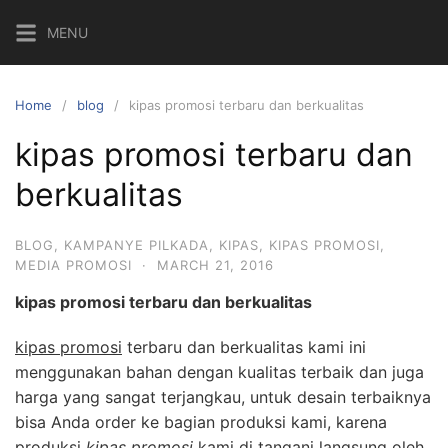
Skip
MENU
to
content
Home
blog
kipas promosi terbaru dan berkualitas
kipas promosi terbaru dan
berkualitas
BLOG
,
KAMPANYE PILKADA
,
KIPAS
,
KIPAS PROMOSI
,
MEDIA PROMOSI
·
MARCH 21, 2016
kipas promosi terbaru dan berkualitas
kipas promosi
terbaru dan berkualitas kami ini
menggunakan bahan dengan kualitas terbaik dan juga
harga yang sangat terjangkau, untuk desain terbaiknya
bisa Anda order ke bagian produksi kami, karena
produksi
kipas promosi
kami di tangani langsung oleh