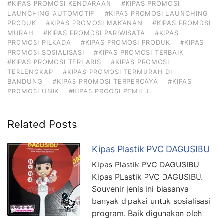
#KIPAS PROMOSI KENDARAAN
#KIPAS PROMOSI
LAUNCHING AUTOMOTIF
#KIPAS PROMOSI LAUNCHING
PRODUK
#KIPAS PROMOSI MAKANAN
#KIPAS PROMOSI
MURAH
#KIPAS PROMOSI PARIWISATA
#KIPAS
PROMOSI PILKADA
#KIPAS PROMOSI PRODUK
#KIPAS
PROMOSI SOSIALISASI
#KIPAS PROMOSI TERBAIK
#KIPAS PROMOSI TERLARIS
#KIPAS PROMOSI
TERLENGKAP
#KIPAS PROMOSI TERMURAH DI
BANDUNG
#KIPAS PROMOSI TERPERCAYA
#KIPAS
PROMOSI UNIK
#KIPAS PROOSI PEMILU.
Related Posts
Kipas Plastik PVC DAGUSIBU
Kipas Plastik PVC DAGUSIBU
Kipas PLastik PVC DAGUSIBU.
Souvenir jenis ini biasanya
banyak dipakai untuk sosialisasi
program. Baik digunakan oleh